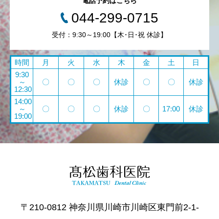
電話予約はこちら
044-299-0715
受付：9:30～19:00【木･日･祝 休診】
時間
月
火
水
木
金
土
日
9:30
～
〇
〇
〇
休診
〇
〇
休診
12:30
14:00
～
〇
〇
〇
休診
〇
17:00
休診
19:00
〒210-0812 神奈川県川崎市川崎区東門前2-1-