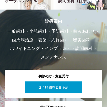
オーラルフレイル
訪問歯科（往診）
診療案内
一般歯科
小児歯科
予防歯科
噛みあわせ
歯周病治療
義歯（入れ歯）
審美歯科
ホワイトニング
インプラント
訪問歯科
メンテナンス
初診の方・変更受付
２４時間ＷＥＢ予約