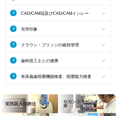
CAD/CAM冠及びCAD/CAMインレー
光学印象
クラウン・ブリッジの維持管理
歯科技工士との連携
有床義歯咀嚼機能検査、咀嚼能力検査
セカンドオピニオン外
笑気吸入鎮静法
来