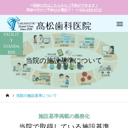
⇒
初診の方はこちらからご予約ができます！
再診の方のご予約はお電話で！ ⇒
044-299-0715
FACILIT
Y
STANDA
RDS
当院の施設基準について
一般歯科
小児歯
当院の施設基準について
歯周病治療
義歯（入れ
施設基準掲載の義務化
当院で取得している施設基準