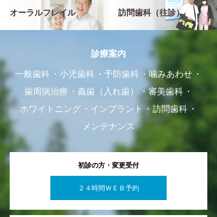
オーラルフレイル
訪問歯科（往診）
診療案内
一般歯科
小児歯科
予防歯科
噛みあわせ
歯周病治療
義歯（入れ歯）
審美歯科
ホワイトニング
インプラント
訪問歯科
メンテナンス
初診の方・変更受付
２４時間ＷＥＢ予約