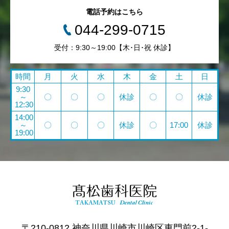
電話予約はこちら
044-299-0715
受付：9:30～19:00【木･日･祝 休診】
時間
月
火
水
木
金
土
日
9:30
～
〇
〇
〇
休診
〇
〇
休診
12:30
14:00
～
〇
〇
〇
休診
〇
17:00
休診
19:00
〒210-0812 神奈川県川崎市川崎区東門前2-1-