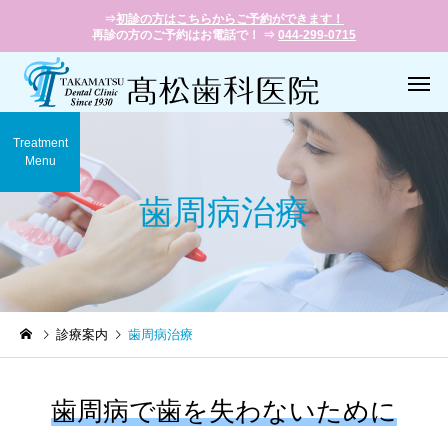
⇒
初診の方はこちらからご予約ができます！
再診の方のご予約はお電話で！ ⇒
044-299-0715
Treatment
Menu
歯周病治療
一般歯科
小児歯
診療案内
歯周病治療
歯周病治療
義歯（入れ
歯周病で歯を失わないために