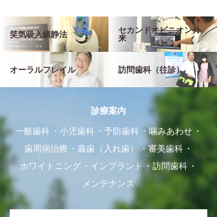
セカンドオピニオン外
笑気吸入鎮静法
来
オーラルフレイル
訪問歯科（往診）
診療案内
一般歯科
小児歯科
予防歯科
噛みあわせ
歯周病治療
義歯（入れ歯）
審美歯科
ホワイトニング
インプラント
訪問歯科
メンテナンス