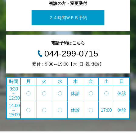
初診の方・変更受付
２４時間ＷＥＢ予約
電話予約はこちら
044-299-0715
受付：9:30～19:00【木･日･祝 休診】
時間
月
火
水
木
金
土
日
9:30
～
〇
〇
〇
休診
〇
〇
休診
12:30
14:00
～
〇
〇
〇
休診
〇
17:00
休診
19:00