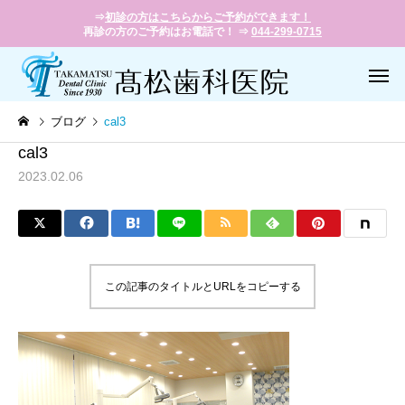
⇒
初診の方はこちらからご予約ができます！
再診の方のご予約はお電話で！ ⇒
044-299-0715
ブログ
cal3
cal3
2023.02.06
一般歯科
小児歯
この記事のタイトルとURLをコピーする
歯周病治療
義歯（入れ