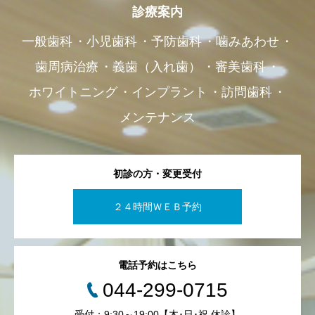
診療案内
一般歯科
小児歯科
予防歯科
噛みあわせ
歯周病治療
義歯（入れ歯）
審美歯科
ホワイトニング
インプラント
訪問歯科
メンテナンス
初診の方・変更受付
２４時間ＷＥＢ予約
電話予約はこちら
044-299-0715
受付：9:30～19:00【木･日･祝 休診】