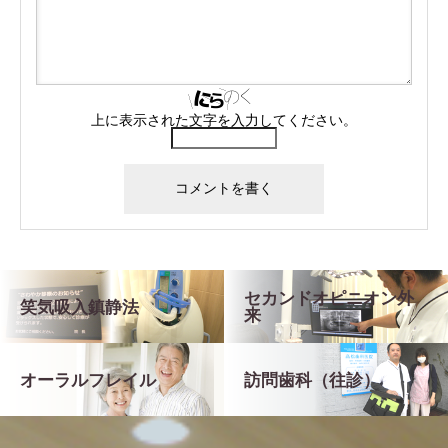
上に表示された文字を入力してください。
セカンドオピニオン外
笑気吸入鎮静法
来
オーラルフレイル
訪問歯科（往診）