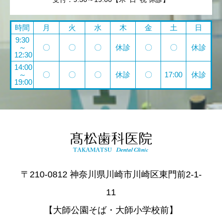
時間
月
火
水
木
金
土
日
9:30
～
〇
〇
〇
休診
〇
〇
休診
12:30
14:00
～
〇
〇
〇
休診
〇
17:00
休診
19:00
〒210-0812 神奈川県川崎市川崎区東門前2-1-
11
【大師公園そば・大師小学校前】