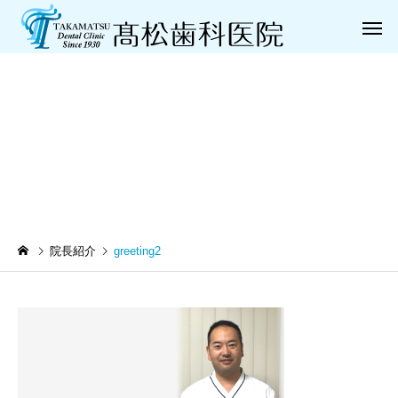
greeting2
一般歯科
小児歯
院長紹介
greeting2
歯周病治療
義歯（入れ