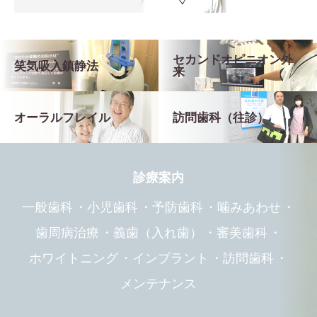
セカンドオピニオン外
笑気吸入鎮静法
来
オーラルフレイル
訪問歯科（往診）
診療案内
一般歯科
小児歯科
予防歯科
噛みあわせ
歯周病治療
義歯（入れ歯）
審美歯科
ホワイトニング
インプラント
訪問歯科
メンテナンス