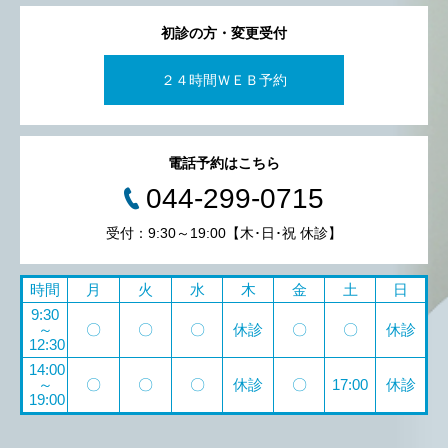
初診の方・変更受付
２４時間ＷＥＢ予約
電話予約はこちら
044-299-0715
受付：9:30～19:00【木･日･祝 休診】
時間
月
火
水
木
金
土
日
9:30
～
〇
〇
〇
休診
〇
〇
休診
12:30
14:00
～
〇
〇
〇
休診
〇
17:00
休診
19:00