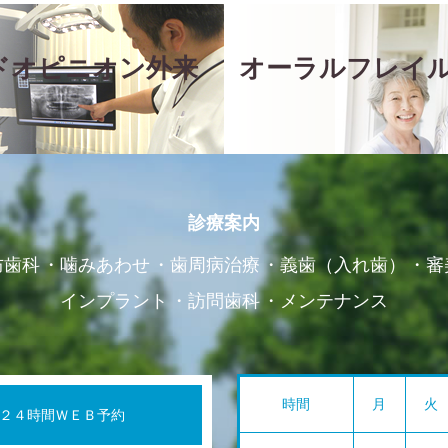
ドオピニオン外来
オーラルフレイ
診療案内
防歯科
噛みあわせ
歯周病治療
義歯（入れ歯）
審
インプラント
訪問歯科
メンテナンス
時間
月
火
２４時間ＷＥＢ予約