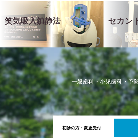
笑気吸入鎮静法
セカン
一般歯科
小児歯科
予
初診の方・変更受付