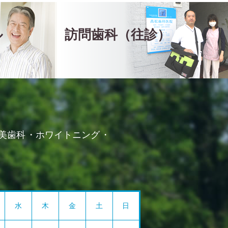
ル
訪問歯科（往診）
美歯科
ホワイトニング
水
木
金
土
日