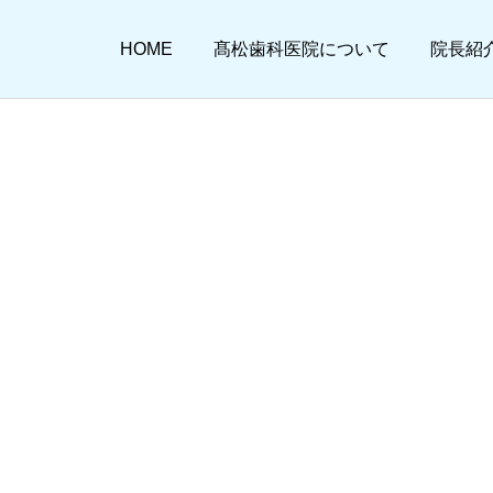
HOME
髙松歯科医院について
院長紹
小児歯科
予防歯科
access3a
義歯（入れ歯）
審美歯科