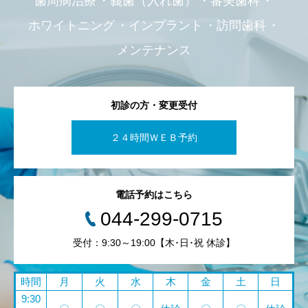
歯周病治療
義歯（入れ歯）
審美歯科
ホワイトニング
インプラント
訪問歯科
メンテナンス
初診の方・変更受付
２４時間ＷＥＢ予約
電話予約はこちら
044-299-0715
受付：9:30～19:00【木･日･祝 休診】
時間
月
火
水
木
金
土
日
9:30