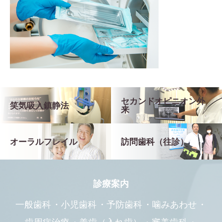
セカンドオピニオン外
笑気吸入鎮静法
来
オーラルフレイル
訪問歯科（往診）
診療案内
一般歯科
小児歯科
予防歯科
噛みあわせ