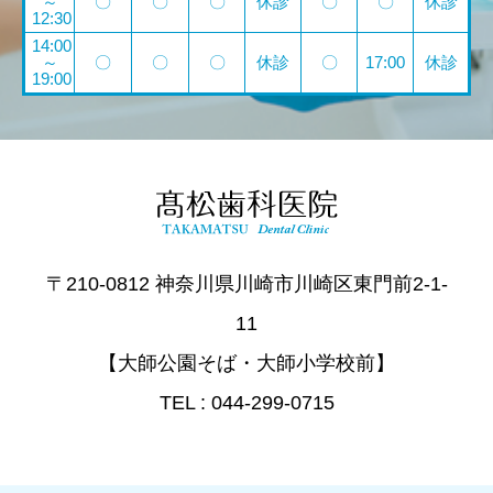
～
〇
〇
〇
休診
〇
〇
休診
12:30
14:00
～
〇
〇
〇
休診
〇
17:00
休診
19:00
〒210-0812 神奈川県川崎市川崎区東門前2-1-
11
【大師公園そば・大師小学校前】
TEL : 044-299-0715