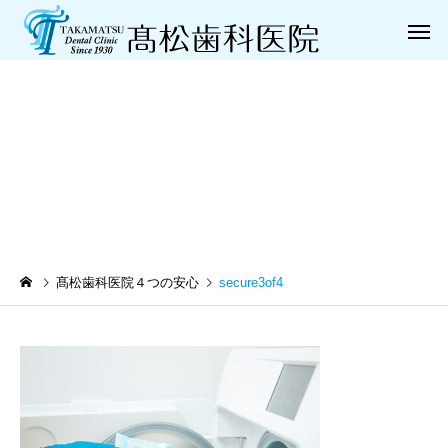
secure3of4
一般歯科
小児歯
髙松歯科医院４つの安心
secure3of4
歯周病治療
義歯（入れ