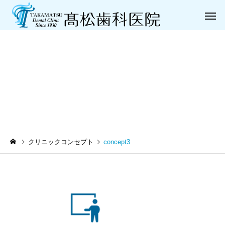
concept3
一般歯科
小児歯
クリニックコンセプト
concept3
歯周病治療
義歯（入れ