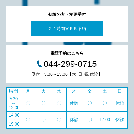
初診の方・変更受付
２４時間ＷＥＢ予約
電話予約はこちら
044-299-0715
受付：9:30～19:00【木･日･祝 休診】
時間
月
火
水
木
金
土
日
9:30
～
〇
〇
〇
休診
〇
〇
休診
12:30
14:00
～
〇
〇
〇
休診
〇
17:00
休診
19:00