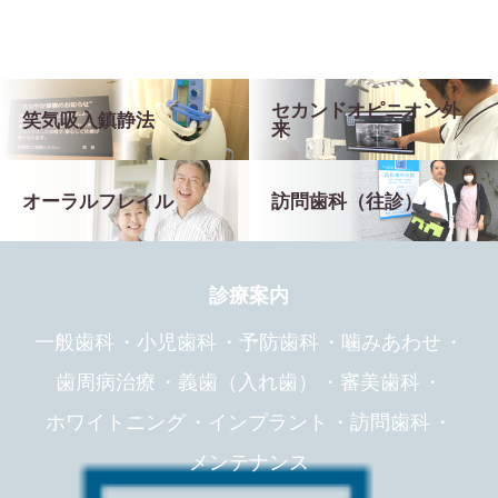
セカンドオピニオン外
笑気吸入鎮静法
来
オーラルフレイル
訪問歯科（往診）
診療案内
一般歯科
小児歯科
予防歯科
噛みあわせ
歯周病治療
義歯（入れ歯）
審美歯科
ホワイトニング
インプラント
訪問歯科
メンテナンス